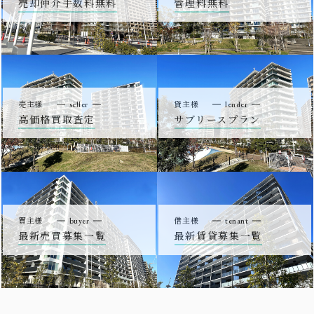
売却仲介手数料無料
管理料無料
売主様
seller
貸主様
lender
高価格買取査定
サブリースプラン
買主様
buyer
借主様
tenant
最新売買募集一覧
最新賃貸募集一覧