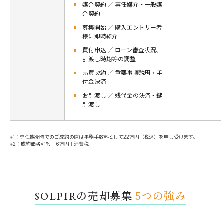
媒介契約 ／ 専任媒介・一般媒
介契約
募集開始 ／ 購入エントリー者
様に即時紹介
買付申込 ／ ローン審査状況、
引渡し時期等の調整
売買契約 ／ 重要事項説明・手
付金決済
お引渡し ／ 残代金の決済・鍵
引渡し
※1：専任媒介時でのご成約の際は事務手数料として22万円（税込）を申し受けます。
※2：成約価格×1%＋6万円＋消費税
5
SOLPIRの売却募集
つの強み