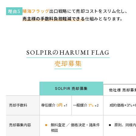
理由5
晴海フラッグ
出口戦略にて売却コストをスリム化し、
売主様の手数料負担軽減できる
仕組みとなります。
SOLPIRのHARUMI FLAG
売却募集
SOLPIR 売却募集
他社様 売却募
売却手数料
専任媒介
0円
一般媒介
1%
成約価格×3%+
※1
※2
売却募集内容
無料査定 ／ 価格決定・諸条件
原則、同様
相談