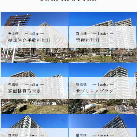
売主様
seller
貸主様
lender
売却仲介手数料無料
管理料無料
売主様
seller
貸主様
lender
高価格買取査定
サブリースプラン
買主様
buyer
借主様
tenant