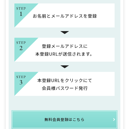
無料会員登録はこちら