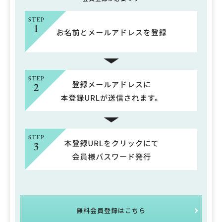
無料会員登録はこちら