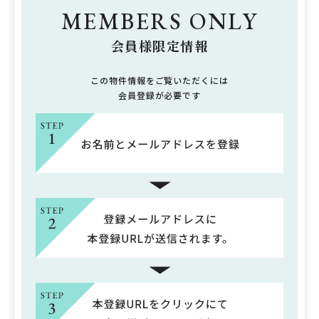
MEMBERS ONLY
会員様限定情報
この物件情報をご覧いただくには
会員登録が必要です