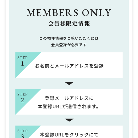
MEMBERS ONLY
会員様限定情報
この物件情報をご覧いただくには
会員登録が必要です