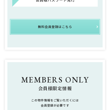
無料会員登録はこちら
MEMBERS ONLY
会員様限定情報
この物件情報をご覧いただくには
会員登録が必要です