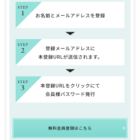
無料会員登録はこちら