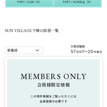
PORT / 2LDK（0）
PORT / 3LDK以上（0）
SUN VILLAGE T棟の部屋一覧
対象部屋数
57
1～20
件中
件表示
MEMBERS ONLY
会員様限定情報
この物件情報をご覧いただくには
会員登録が必要です