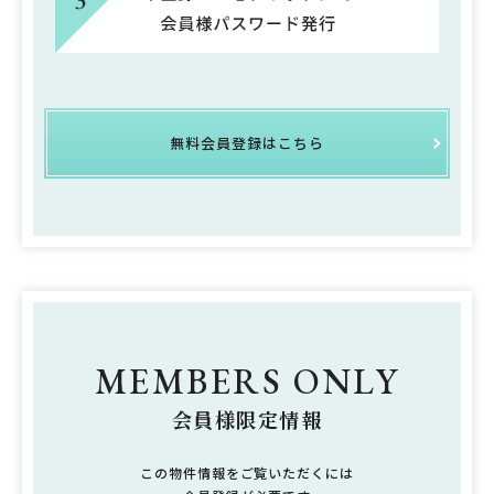
無料会員登録はこちら
MEMBERS ONLY
会員様限定情報
この物件情報をご覧いただくには