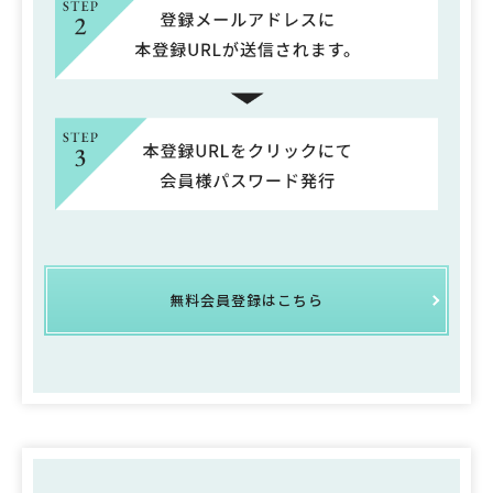
無料会員登録はこちら