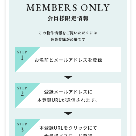
MEMBERS ONLY
会員様限定情報
この物件情報をご覧いただくには
会員登録が必要です