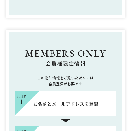
MEMBERS ONLY
会員様限定情報
この物件情報をご覧いただくには
会員登録が必要です