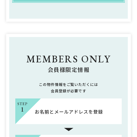
MEMBERS ONLY
会員様限定情報
この物件情報をご覧いただくには
会員登録が必要です