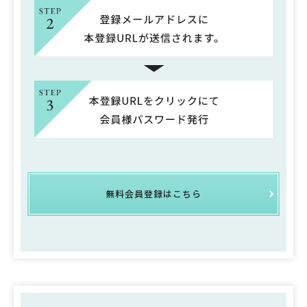
無料会員登録はこちら