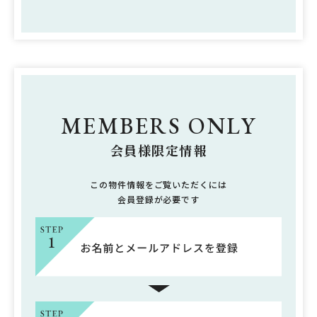
MEMBERS ONLY
会員様限定情報
この物件情報をご覧いただくには
会員登録が必要です