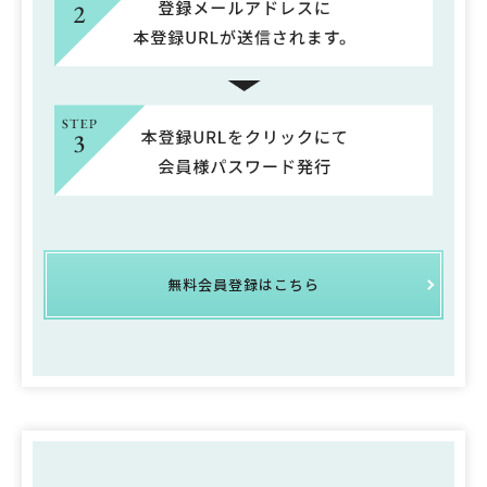
無料会員登録はこちら