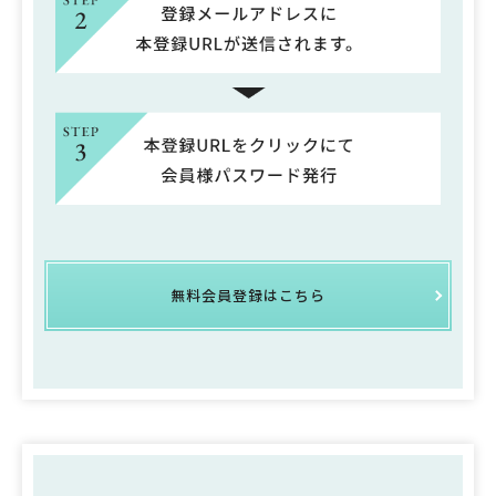
無料会員登録はこちら