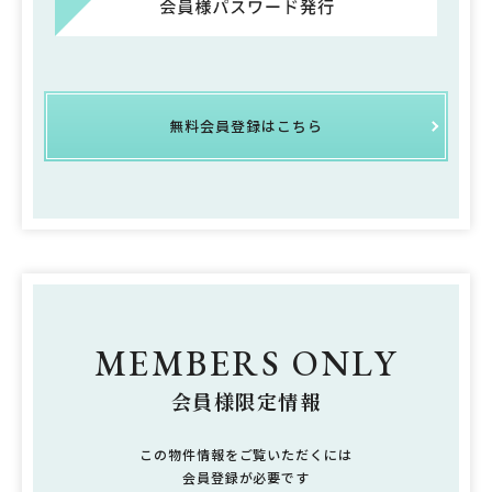
無料会員登録はこちら
MEMBERS ONLY
会員様限定情報
この物件情報をご覧いただくには
会員登録が必要です