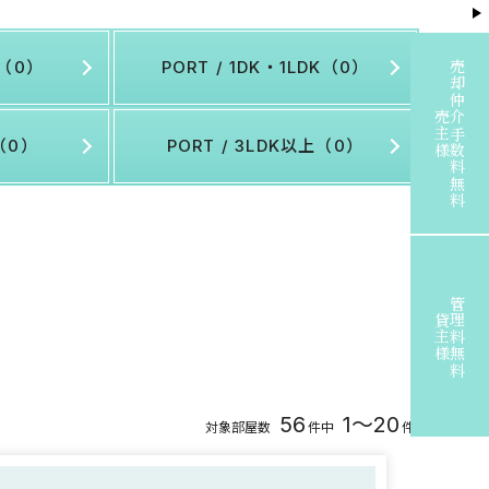
K（0）
PORT / 1DK・1LDK（0）
売却仲介手数料無料
売主様
K（0）
PORT / 3LDK以上（0）
管理料無料
貸主様
56
1～20
対象部屋数
件中
件表示