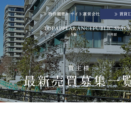
物件概要
サイト運営会社
賃貸
TOP
APPEARANCE
PUBLIC SPAC
トップ
外観
共用部
買主様
最新売買募集一