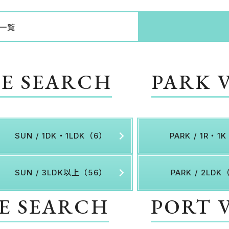
一覧
GE SEARCH
PARK 
SUN / 1DK・1LDK（6）
PARK / 1R・1
SUN / 3LDK以上（56）
PARK / 2LDK
GE SEARCH
PORT 