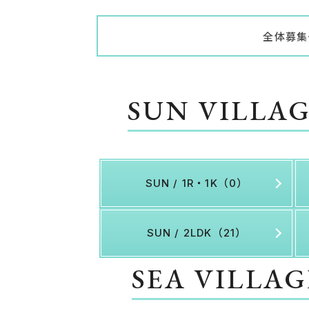
全体募集
SUN VILLA
SUN / 1R・1K（0）
SUN / 2LDK（21）
SEA VILLA