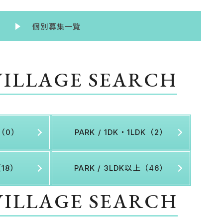
個別募集一覧
VILLAGE SEARCH
K（0）
PARK / 1DK・1LDK（2）
（18）
PARK / 3LDK以上（46）
VILLAGE SEARCH