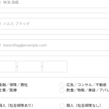
-
-
金融／保険／商社
広告／コンサル／不動産
士業／医療
飲食／物販／美容／アパ
個人（社会保険あり）
個人（社会保険なし）