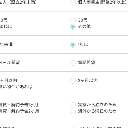
法人（設立2年未満）
個人事業主(開業2年以上
20代
30代
50代以上
その他
1年未満
1年以上
メール希望
電話希望
1ヶ月以内
2ヶ月以内
良い物件があれば
賃貸・解約予告1ヶ月
実家から独立のため
賃貸・解約予告2ヶ月
海外から帰任のため