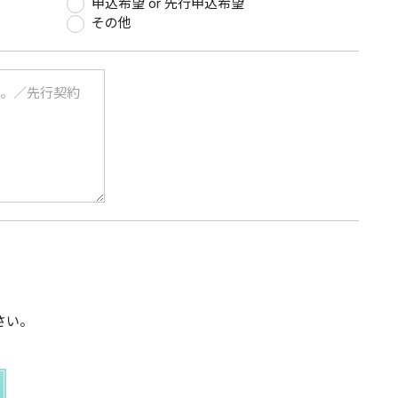
申込希望 or 先行申込希望
その他
さい。