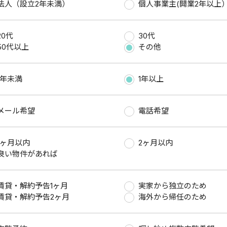
法人（設立2年未満）
個人事業主(開業2年以上
20代
30代
50代以上
その他
1年未満
1年以上
メール希望
電話希望
1ヶ月以内
2ヶ月以内
良い物件があれば
賃貸・解約予告1ヶ月
実家から独立のため
賃貸・解約予告2ヶ月
海外から帰任のため