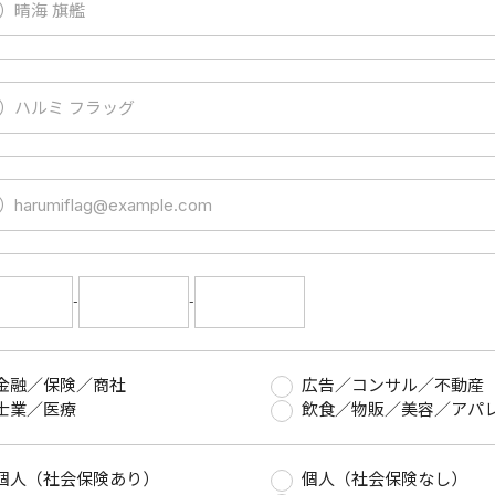
-
-
金融／保険／商社
広告／コンサル／不動産
士業／医療
飲食／物販／美容／アパ
個人（社会保険あり）
個人（社会保険なし）