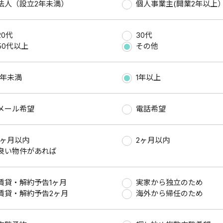
法人（設立2年未満）
個人事業主(開業2年以上
20代
30代
50代以上
その他
1年未満
1年以上
メール希望
電話希望
1ヶ月以内
2ヶ月以内
良い物件があれば
賃貸・解約予告1ヶ月
実家から独立のため
賃貸・解約予告2ヶ月
海外から帰任のため