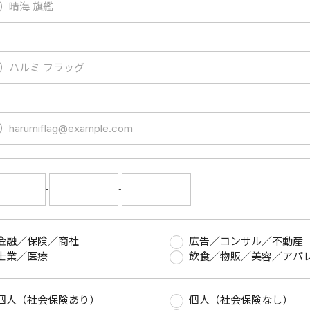
-
-
金融／保険／商社
広告／コンサル／不動産
士業／医療
飲食／物販／美容／アパ
個人（社会保険あり）
個人（社会保険なし）