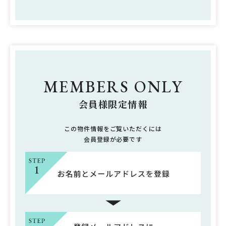
MEMBERS ONLY
会員様限定情報
この物件情報をご覧いただくには
会員登録が必要です