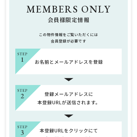
MEMBERS ONLY
会員様限定情報
この物件情報をご覧いただくには
会員登録が必要です