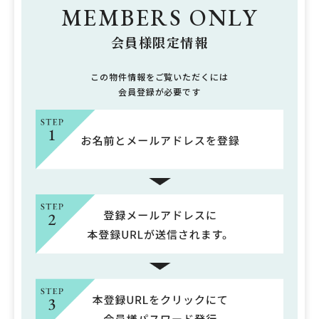
MEMBERS ONLY
会員様限定情報
この物件情報をご覧いただくには
会員登録が必要です