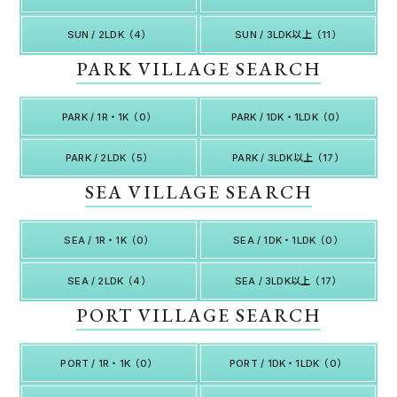
SUN / 2LDK（4）
SUN / 3LDK以上（11）
PARK VILLAGE SEARCH
PARK / 1R・1K（0）
PARK / 1DK・1LDK（0）
PARK / 2LDK（5）
PARK / 3LDK以上（17）
SEA VILLAGE SEARCH
SEA / 1R・1K（0）
SEA / 1DK・1LDK（0）
SEA / 2LDK（4）
SEA / 3LDK以上（17）
PORT VILLAGE SEARCH
PORT / 1R・1K（0）
PORT / 1DK・1LDK（0）