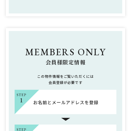
MEMBERS ONLY
会員様限定情報
この物件情報をご覧いただくには
会員登録が必要です