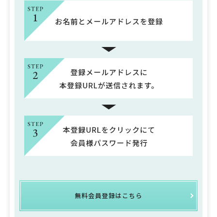
無料会員登録はこちら