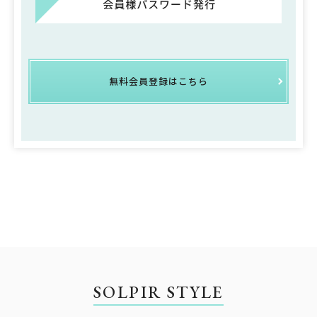
無料会員登録はこちら
SOLPIR STYLE