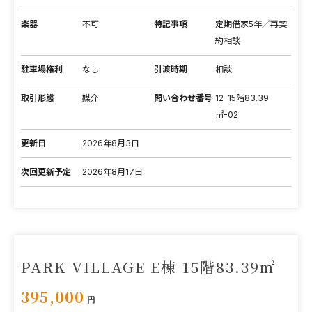
楽器
不可
特記事項
定期借家5年／再契
約相談
駐車場権利
なし
引渡時期
相談
取引形態
媒介
問い合わせ番号
12-15階83.39
㎡-02
更新日
2026年8月3日
次回更新予定
2026年8月17日
PARK VILLAGE E棟 15階83.39㎡
395,000
円