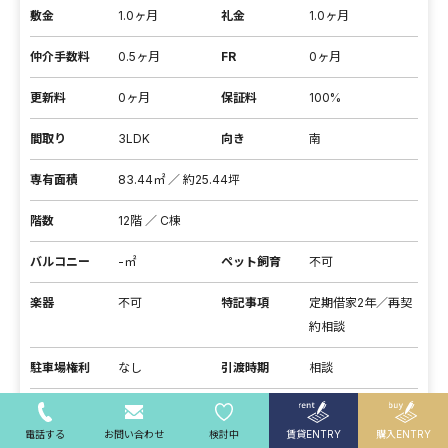
敷金
1.0ヶ月
礼金
1.0ヶ月
仲介手数料
0.5ヶ月
FR
0ヶ月
更新料
0ヶ月
保証料
100%
間取り
3LDK
向き
南
専有面積
83.44㎡ ／ 約25.44坪
階数
12階 ／ C棟
バルコニー
-㎡
ペット飼育
不可
楽器
不可
特記事項
定期借家2年／再契
約相談
駐車場権利
なし
引渡時期
相談
取引形態
媒介
問い合わせ番号
10-1205
電話する
お問い合わせ
検討中
賃貸ENTRY
購入ENTRY