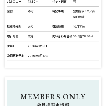
バルコニー
13.80㎡
ペット飼育
可
楽器
不可
特記事項
定期借家3年／再
契約相談
駐車場権利
あり
引渡時期
10月下旬
取引形態
媒介
問い合わせ番号
10-5階78.56㎡
更新日
2026年8月5日
次回更新予定
2026年8月19日
MEMBERS ONLY
会員様限定情報