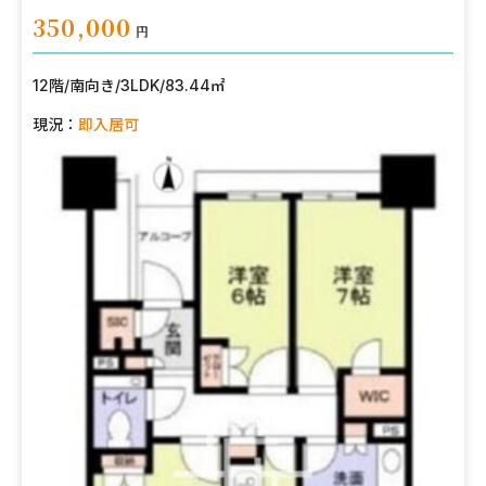
350,000
円
12階
/
南向き
/
3LDK
/
83.44㎡
現況：
即入居可