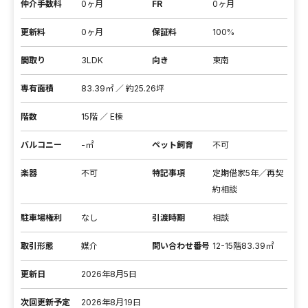
仲介手数料
0ヶ月
FR
0ヶ月
更新料
0ヶ月
保証料
100%
間取り
3LDK
向き
東南
専有面積
83.39㎡ ／ 約25.26坪
階数
15階 ／ E棟
バルコニー
-㎡
ペット飼育
不可
楽器
不可
特記事項
定期借家5年／再契
約相談
駐車場権利
なし
引渡時期
相談
取引形態
媒介
問い合わせ番号
12-15階83.39㎡
更新日
2026年8月5日
次回更新予定
2026年8月19日