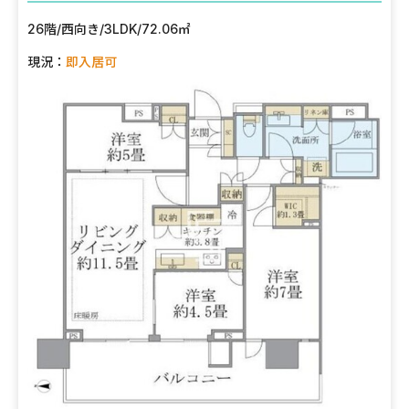
26階
/
西向き
/
3LDK
/
72.06㎡
現況：
即入居可