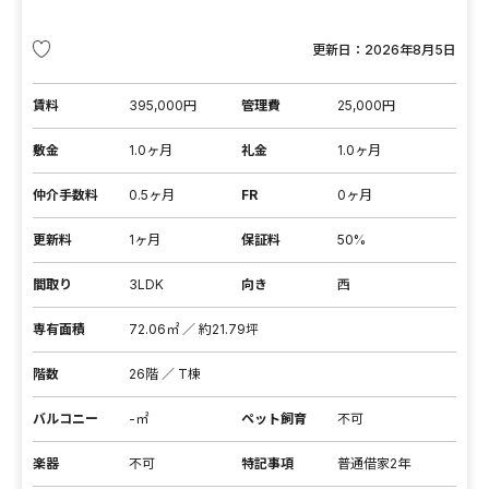
更新日：
2026年8月5日
賃料
395,000円
管理費
25,000円
敷金
1.0ヶ月
礼金
1.0ヶ月
仲介手数料
0.5ヶ月
FR
0ヶ月
更新料
1ヶ月
保証料
50%
間取り
3LDK
向き
西
専有面積
72.06㎡ ／ 約21.79坪
階数
26階 ／ T棟
バルコニー
-㎡
ペット飼育
不可
楽器
不可
特記事項
普通借家2年