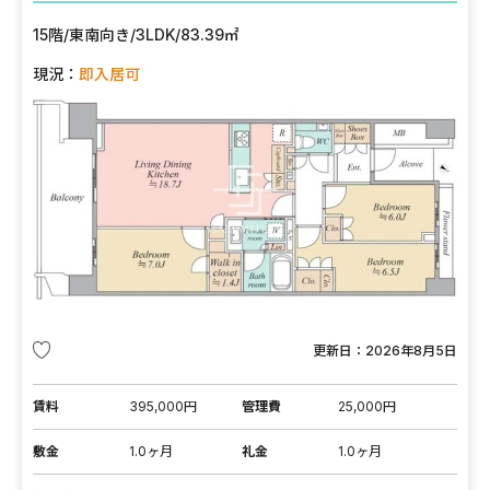
15階
/
東南向き
/
3LDK
/
83.39㎡
現況：
即入居可
更新日：
2026年8月5日
賃料
395,000円
管理費
25,000円
敷金
1.0ヶ月
礼金
1.0ヶ月