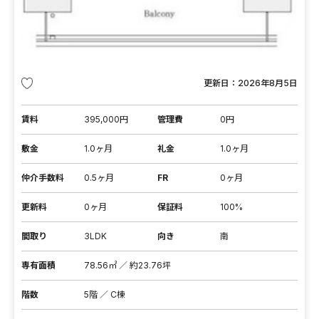
更新日：
2026年8月5日
賃料
395,000円
管理費
0円
敷金
1.0ヶ月
礼金
1.0ヶ月
仲介手数料
0.5ヶ月
FR
0ヶ月
更新料
0ヶ月
保証料
100%
間取り
3LDK
向き
南
専有面積
78.56㎡ ／ 約23.76坪
階数
5階 ／ C棟