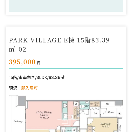
PARK VILLAGE E棟 15階83.39
㎡-02
395,000
円
15階
/
東南向き
/
3LDK
/
83.39㎡
現況：
即入居可