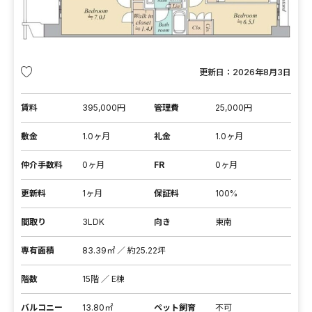
更新日：
2026年8月3日
賃料
395,000円
管理費
25,000円
敷金
1.0ヶ月
礼金
1.0ヶ月
仲介手数料
0ヶ月
FR
0ヶ月
更新料
1ヶ月
保証料
100%
間取り
3LDK
向き
東南
専有面積
83.39㎡ ／ 約25.22坪
階数
15階 ／ E棟
バルコニー
13.80㎡
ペット飼育
不可