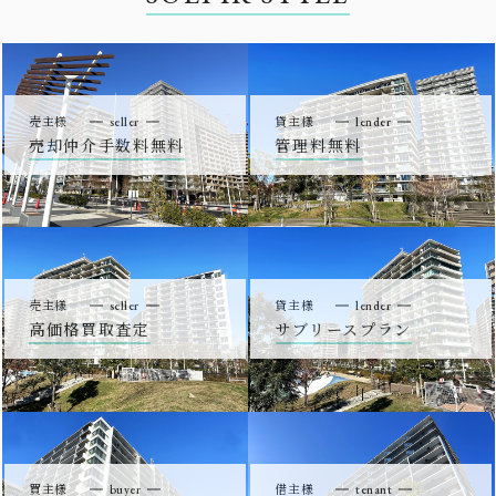
売主様
seller
貸主様
lender
売却仲介手数料無料
管理料無料
売主様
seller
貸主様
lender
高価格買取査定
サブリースプラン
買主様
buyer
借主様
tenant