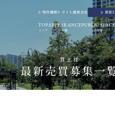
物件概要
サイト運営会社
賃貸
TOP
APPEARANCE
PUBLIC SPAC
トップ
外観
共用部
買主様
最新売買募集一