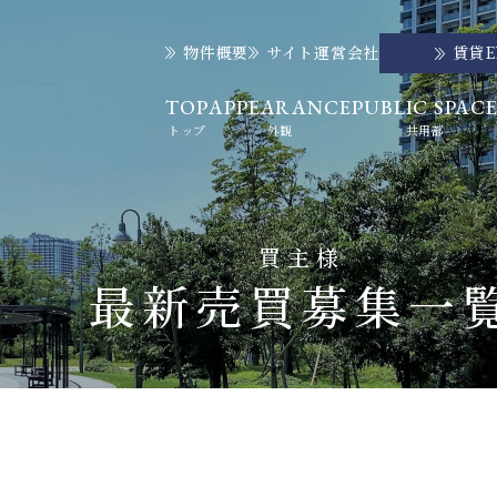
物件概要
サイト運営会社
賃貸
TOP
APPEARANCE
PUBLIC SPAC
トップ
外観
共用部
買主様
最新売買募集一