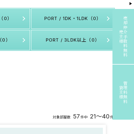
K（0）
PORT / 1DK・1LDK（0）
売却仲介手数料無料
売主様
K（0）
PORT / 3LDK以上（0）
管理料無料
貸主様
57
21～40
対象部屋数
件中
件表示