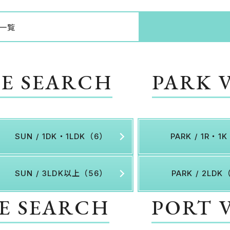
一覧
GE SEARCH
PARK 
SUN / 1DK・1LDK（6）
PARK / 1R・1
SUN / 3LDK以上（56）
PARK / 2LDK
GE SEARCH
PORT 