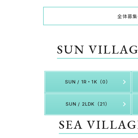
全体募集
SUN VILLA
SUN / 1R・1K（0）
SUN / 2LDK（21）
SEA VILLA