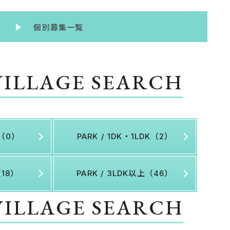
個別募集一覧
VILLAGE SEARCH
K（0）
PARK / 1DK・1LDK（2）
（18）
PARK / 3LDK以上（46）
VILLAGE SEARCH