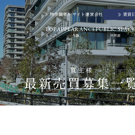
物件概要
サイト運営会社
賃貸
TOP
APPEARANCE
PUBLIC SPAC
トップ
外観
共用部
買主様
最新売買募集一